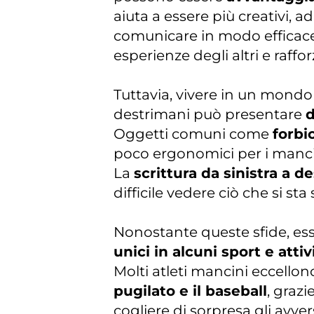
aiuta a essere più creativi, a
comunicare in modo efficac
esperienze degli altri e raffor
Tuttavia, vivere in un mond
destrimani può presentare
d
Oggetti comuni come
forbi
poco ergonomici per i manci
La
scrittura da sinistra a de
difficile vedere ciò che si sta
Nonostante queste sfide, es
unici in alcuni sport e attiv
Molti atleti mancini eccellon
pugilato e il baseball
, grazi
cogliere di sorpresa gli avver