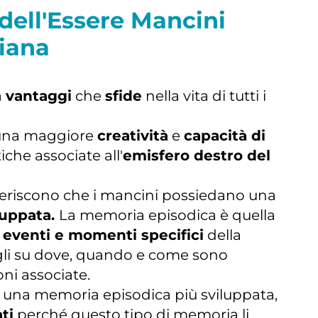
dell'Essere Mancini
diana
a
vantaggi
che
sfide
nella vita di tutti i
 una maggiore
creatività
e
capacità di
tiche associate all'
emisfero destro del
ggeriscono che i mancini possiedano una
luppata.
La memoria episodica è quella
 eventi e momenti specifici
della
agli su dove, quando e come sono
ni associate.
 una memoria episodica più sviluppata,
ti
perché questo tipo di memoria li