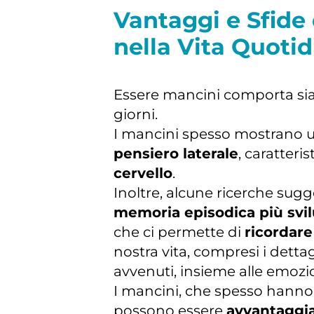
Vantaggi e Sfide 
nella Vita Quoti
Essere mancini comporta si
giorni.
I mancini spesso mostrano
pensiero laterale
, caratteris
cervello
.
Inoltre, alcune ricerche su
memoria episodica più svi
che ci permette di
ricordare
nostra vita, compresi i dett
avvenuti, insieme alle emozio
I mancini, che spesso hanno
possono essere
avvantaggia