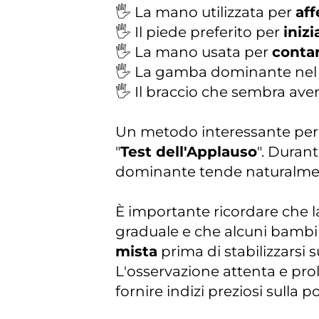
🖐️ La mano utilizzata per
aff
🖐️ Il piede preferito per
inizi
🖐️ La mano usata per
conta
🖐️ La gamba dominante ne
🖐️ Il braccio che sembra ave
Un metodo interessante per 
"
Test dell'Applauso
". Durant
dominante tende naturalmente
È importante ricordare che l
graduale e che alcuni bamb
mista
prima di stabilizzars
L'osservazione attenta e pro
fornire indizi preziosi sulla