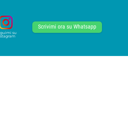
Scrivimi ora su Whatsapp
guimi su
nstagram