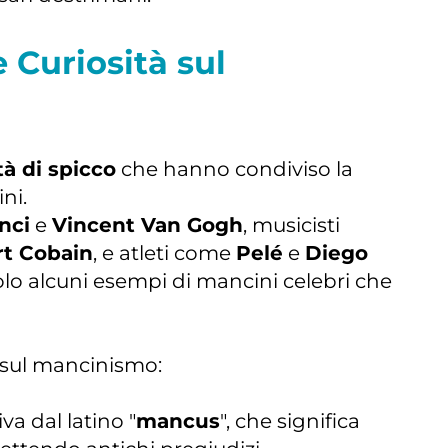
 Curiosità sul
tà di spicco
che hanno condiviso la
ni.
nci
e
Vincent Van Gogh
, musicisti
rt Cobain
, e atleti come
Pelé
e
Diego
lo alcuni esempi di mancini celebri che
 sul mancinismo:
va dal latino "
mancus
", che significa