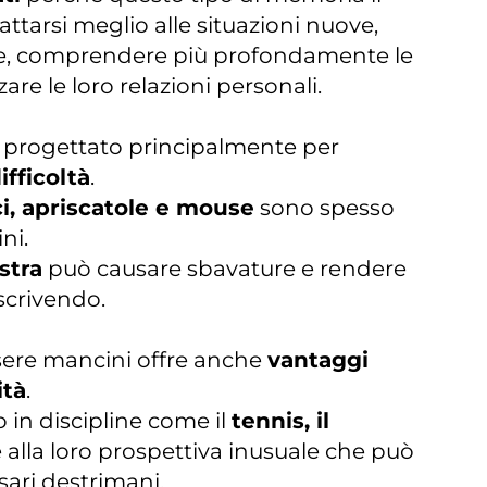
dattarsi meglio alle situazioni nuove,
e, comprendere più profondamente le
zare le loro relazioni personali.
o progettato principalmente per
ifficoltà
.
ci, apriscatole e mouse
sono spesso
ni.
stra
può causare sbavature e rendere
 scrivendo.
sere mancini offre anche
vantaggi
ità
.
o in discipline come il
tennis, il
e alla loro prospettiva inusuale che può
sari destrimani.