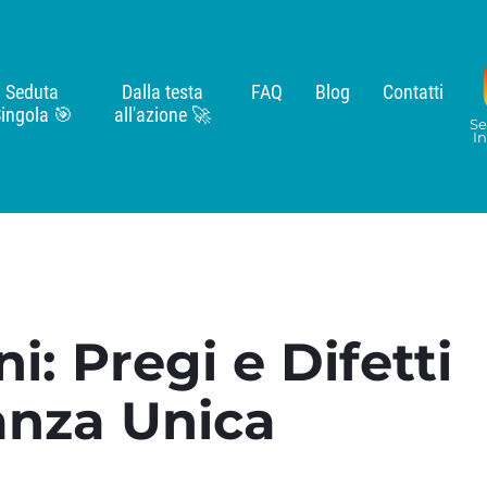
Seduta
Dalla testa
FAQ
Blog
Contatti
ingola 🎯
all'azione 🚀
Se
I
i: Pregi e Difetti
anza Unica