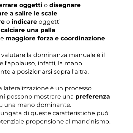
errare oggetti
o
disegnare
are a salire le scale
re
o
indicare
oggetti
l
calciare una palla
re
maggiore forza e coordinazione
valutare la dominanza manuale è il
e l'applauso, infatti, la mano
 a posizionarsi sopra l'altra.
a lateralizzazione è un processo
ini possono mostrare una
preferenza
i su una mano dominante.
lungata di queste caratteristiche può
 potenziale propensione al mancinismo.