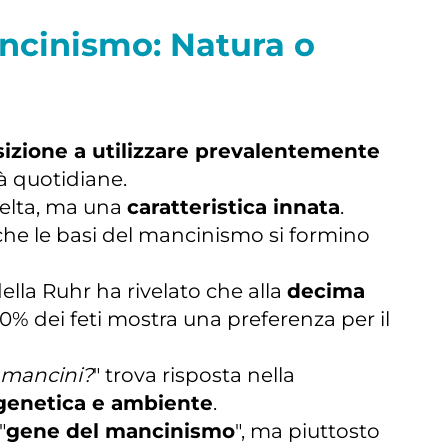
ancinismo: Natura o
izione a utilizzare prevalentemente
tà quotidiane.
elta, ma una
caratteristica innata
.
che le basi del mancinismo si formino
ella Ruhr ha rivelato che alla
decima
l 10% dei feti mostra una preferenza per il
 mancini?
" trova risposta nella
 genetica e ambiente
.
"
gene del mancinismo
", ma piuttosto